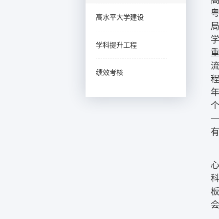
高水平大学建设
学
学科提升工程
重
绩效考核
程
年
个
一
有